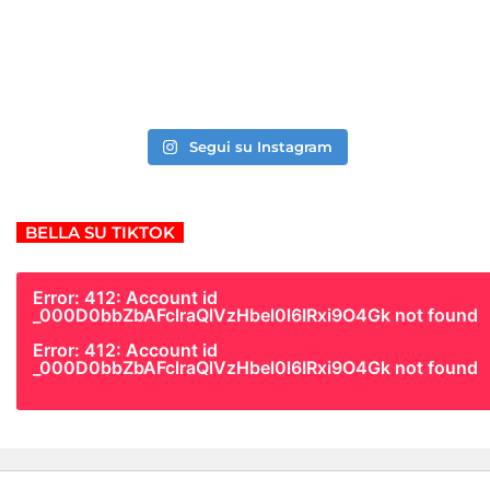
Segui su Instagram
BELLA SU TIKTOK
Error: 412: Account id
_000D0bbZbAFclraQlVzHbel0l6IRxi9O4Gk not found
Error: 412: Account id
_000D0bbZbAFclraQlVzHbel0l6IRxi9O4Gk not found