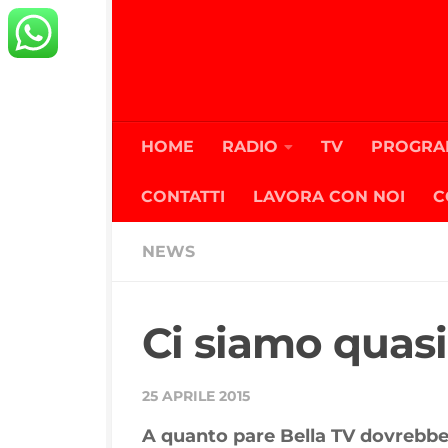
Salta al contenuto
HOME
RADIO
TV
PROGRA
CONTATTI
LAVORA CON NOI
C
NEWS
Ci siamo quas
25 APRILE 2015
A quanto pare Bella TV dovrebbe 