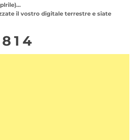
plrile)…
ate il vostro digitale terrestre e siate
8 1 4