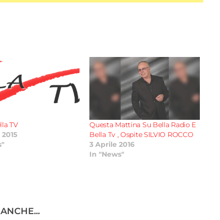
lla TV
Questa Mattina Su Bella Radio E
e 2015
Bella Tv , Ospite SILVIO ROCCO
s"
3 Aprile 2016
In "News"
ANCHE...