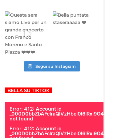
Segui su Instagram
BELLA SU TIKTOK
Error: 412: Account id
_000D0bbZbAFclraQlVzHbel0l6IRxi9O4Gk
not found
Error: 412: Account id
_000D0bbZbAFclraQlVzHbel0l6IRxi9O4Gk