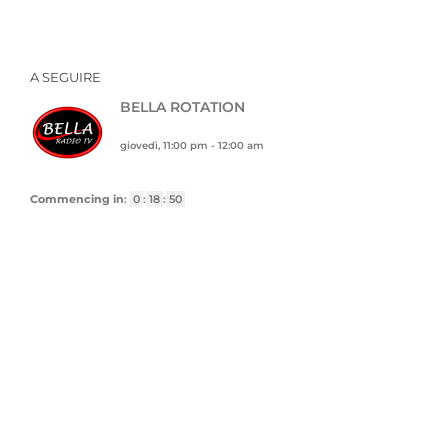
A SEGUIRE
BELLA ROTATION
giovedì, 11:00 pm
-
12:00 am
Commencing in
:
0
:
18
:
49