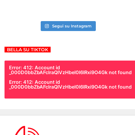
Segui su Instagram
BELLA SU TIKTOK
Error: 412: Account id
_000D0bbZbAFclraQlVzHbel0l6IRxi9O4Gk not found
Error: 412: Account id
_000D0bbZbAFclraQlVzHbel0l6IRxi9O4Gk not found