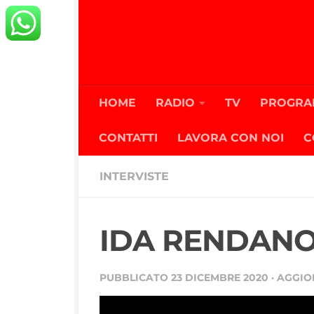
Salta al contenuto
HOME
RADIO
TV
PROGRA
CONTATTI
LAVORA CON NOI
C
INTERVISTE
IDA RENDANO
PUBBLICATO
23 DICEMBRE 2020
· AGGI