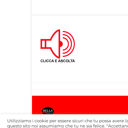
Utilizziamo i cookie per essere sicuri che tu possa avere l
questo sito noi assumiamo che tu ne sia felice. “Accettando
Bella Radio TV © 2026. Tutti i diritti riserv