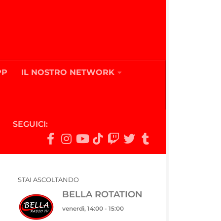
PP
IL NOSTRO NETWORK
SEGUICI:
STAI ASCOLTANDO
BELLA ROTATION
venerdì, 14:00
-
15:00