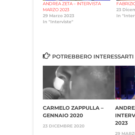
ANDREA ZETA – INTERVISTA
FABRIZI
MARZO 2023
23 Dice
29 Marzo 2023
In "Inter
In "Interviste"
POTREBBERO INTERESSARTI 
CARMELO ZAPPULLA –
ANDREA
GENNAIO 2020
INTER
2023
23 DICEMBRE 2020
29 MARZ