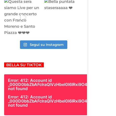
Segui su Instagram
BELLA SU TIKTOK
Error: 412: Account id
_000D0bbZbAFclraQlVzHbel0l6IRxi9O4Gk
not found
Error: 412: Account id
_000D0bbZbAFclraQlVzHbel0l6IRxi9O4Gk
not found