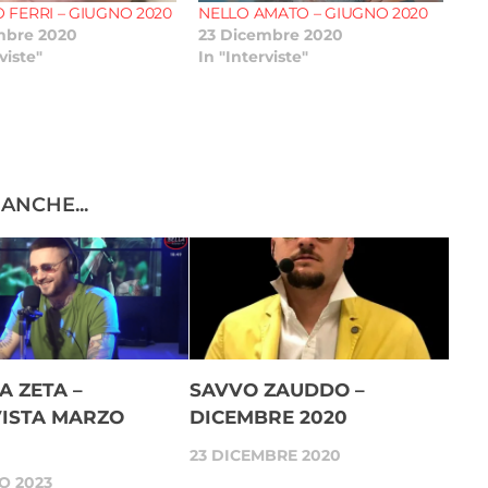
O FERRI – GIUGNO 2020
NELLO AMATO – GIUGNO 2020
mbre 2020
23 Dicembre 2020
viste"
In "Interviste"
ANCHE...
 ZETA –
SAVVO ZAUDDO –
VISTA MARZO
DICEMBRE 2020
23 DICEMBRE 2020
O 2023