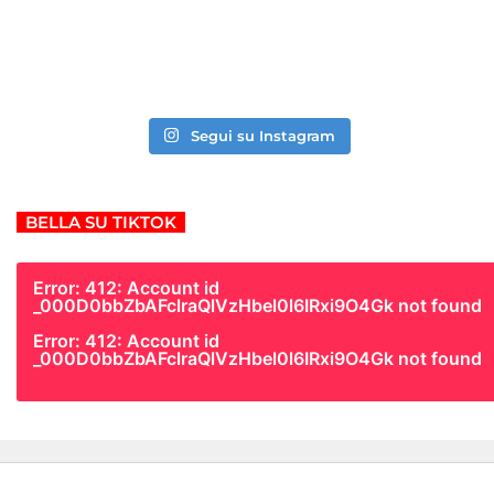
Segui su Instagram
BELLA SU TIKTOK
Error: 412: Account id
_000D0bbZbAFclraQlVzHbel0l6IRxi9O4Gk not found
Error: 412: Account id
_000D0bbZbAFclraQlVzHbel0l6IRxi9O4Gk not found