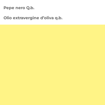
Pepe nero Q.b.
Olio extravergine d’oliva q.b.