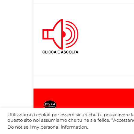
Utilizziamo i cookie per essere sicuri che tu possa avere l
questo sito noi assumiamo che tu ne sia felice. “Accettando
Bella Radio TV © 2026. Tutti i diritti riserv
Do not sell my personal information
.