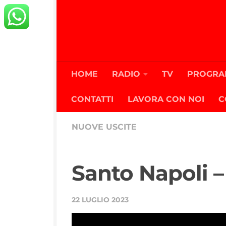
Salta al contenuto
HOME
RADIO
TV
PROGRA
CONTATTI
LAVORA CON NOI
C
NUOVE USCITE
Santo Napoli –
22 LUGLIO 2023