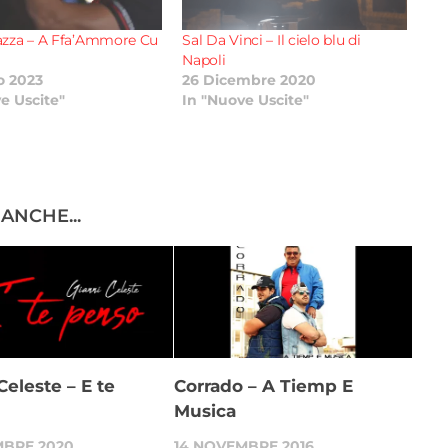
azza – A Ffa’Ammore Cu
Sal Da Vinci – Il cielo blu di
Napoli
o 2023
26 Dicembre 2020
e Uscite"
In "Nuove Uscite"
ANCHE...
Celeste – E te
Corrado – A Tiemp E
Musica
MBRE 2020
14 NOVEMBRE 2016