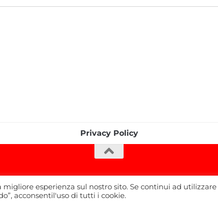
Privacy Policy
a migliore esperienza sul nostro sito. Se continui ad utilizzare
”, acconsentil'uso di tutti i cookie.
ati.