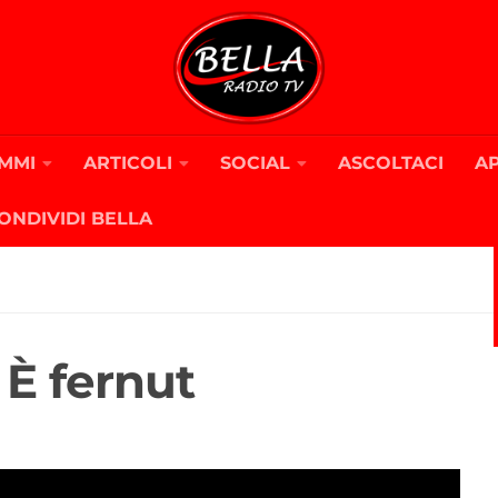
MMI
ARTICOLI
SOCIAL
ASCOLTACI
A
ONDIVIDI BELLA
 È fernut