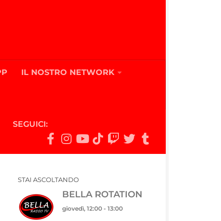
PP
IL NOSTRO NETWORK
SEGUICI:
STAI ASCOLTANDO
BELLA ROTATION
giovedì, 12:00
-
13:00