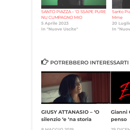
SANTO PIAZZA – ‘O SSAPE PURE
Santo Pi
NU CUMPAGNO MIO
Mme
5 Aprile 2023
20 Lugli
In "Nuove Uscite"
In "Nuov
POTREBBERO INTERESSARTI 
GIUSY ATTANASIO – ‘O
Gianni 
silenzio ‘e ‘na storia
penso
8 MAGGIO 2019
29 DICE