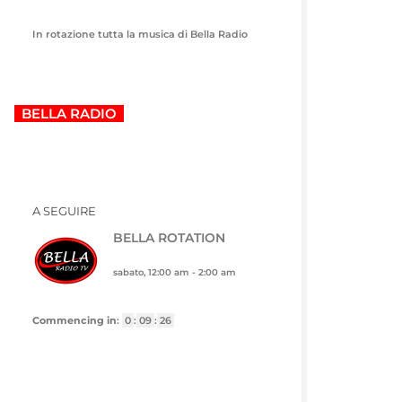
In rotazione tutta la musica di Bella Radio
BELLA RADIO
A SEGUIRE
BELLA ROTATION
sabato, 12:00 am
-
2:00 am
Commencing in
:
0
:
09
:
25