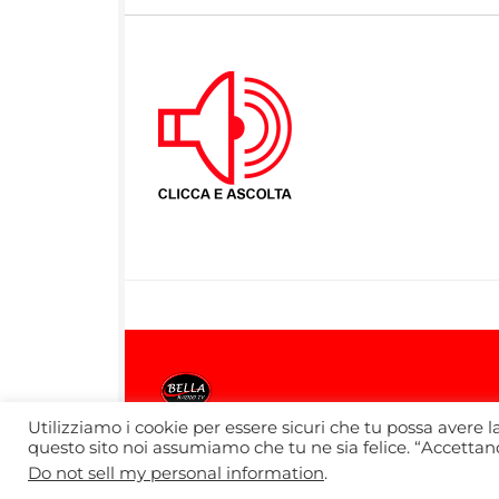
Utilizziamo i cookie per essere sicuri che tu possa avere l
questo sito noi assumiamo che tu ne sia felice. “Accettando
Bella Radio TV © 2026. Tutti i diritti riserv
Do not sell my personal information
.