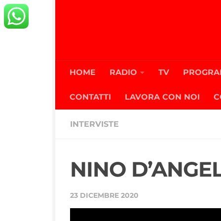
Salta al contenuto
HOME
RADIO
TV
PROGRA
CONTATTI
LAVORA CON NOI
C
INTERVISTE
NINO D’ANGEL
23 DICEMBRE 2020