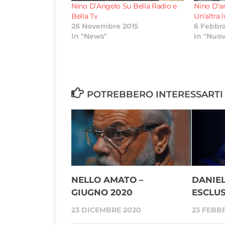
Nino D’Angelo Su Bella Radio e
Nino D’an
Bella Tv
Un’altra 
26 Novembre 2015
6 Febbra
In "News"
In "Nuov
POTREBBERO INTERESSARTI 
NELLO AMATO –
DANIEL
GIUGNO 2020
ESCLU
23 DICEMBRE 2020
23 FEBB