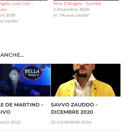
gelo, Livio Cori –
Nino D’Angelo – Suonno
luce
2 Dicembre 2020
io 2019
In "Nuove Uscite"
e Uscite"
ANCHE...
E DE MARTINO –
SAVVO ZAUDDO –
SIVO
DICEMBRE 2020
RAIO 2023
23 DICEMBRE 2020