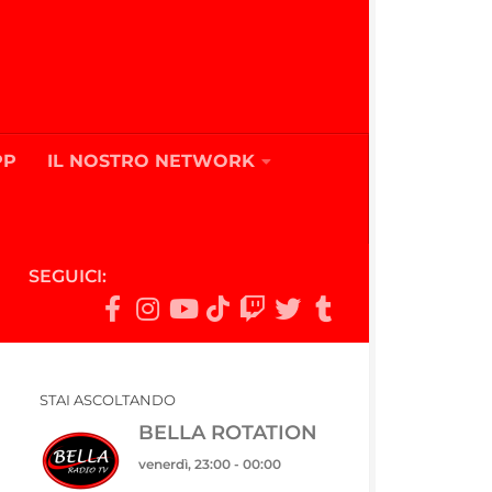
PP
IL NOSTRO NETWORK
SEGUICI:
STAI ASCOLTANDO
BELLA ROTATION
venerdì, 23:00
-
00:00