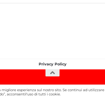
Privacy Policy
a migliore esperienza sul nostro sito. Se continui ad utilizzare
”, acconsentil'uso di tutti i cookie.
ati.